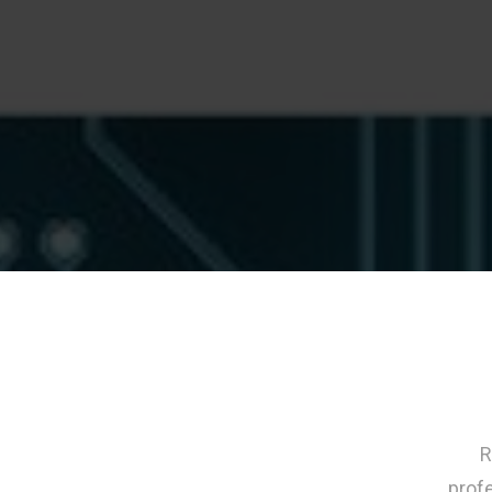
R
profe