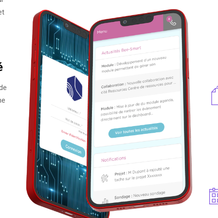
et
é
 de
me