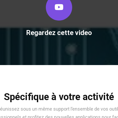
Regardez cette video
Spécifique à votre activité
éunissez sous un même support l’ensemble de vos outi
ssionnels et profitez des nouvelles applications pour faci