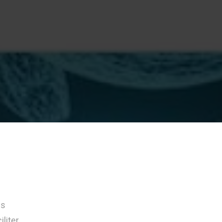
ls
liter,